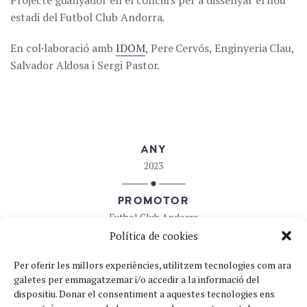
Projecte guanyador en el concurs per a dissenyar el nou
estadi del Futbol Club Andorra.
En col·laboració amb
IDOM
, Pere Cervós, Enginyeria Clau,
Salvador Aldosa i Sergi Pastor.
ANY
2023
PROMOTOR
Futbol Club Andorra
Política de cookies
TIPUS
Per oferir les millors experiències, utilitzem tecnologies com ara
Equipaments
galetes per emmagatzemar i/o accedir a la informació del
dispositiu.
Donar el consentiment a aquestes tecnologies ens
LOCALITZACIÓ