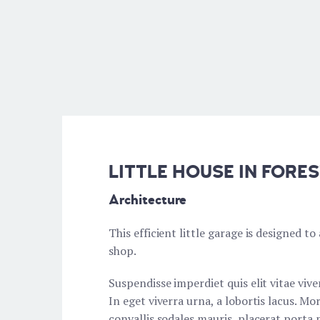
LITTLE HOUSE IN FORE
Architecture
This efficient little garage is designed 
shop.
Suspendisse imperdiet quis elit vitae vive
In eget viverra urna, a lobortis lacus. Mo
convallis sodales mauris, placerat porta m