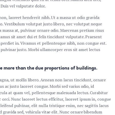
Duis vel vulputate dolor.
non, laoreet hendrerit nibh. Ut a massa ut odio gravida
io. Vestibulum volutpat justo libero, nec volutpat neque
 a massa at, pulvinar ornare odio. Maecenas pretium risus
ivamus sit amet dui et felis tincidunt vulputate. Praesent
mperdiet in. Vivamus et pellentesque nibh, non congue est.
, pulvinar justo. Morbi ullamcorper eros sit amet lectus
re more than the due proportions of buildings.
agna, ut mollis libero. Aenean non lacus tincidunt, ornare
isus ac justo laoreet congue. Morbi sed varius odio, id
icula at quam vel, pellentesque malesuada lectus. Curabitur
orci. Nunc laoreet lectus efficitur, laoreet ipsum in, congue
eifend pulvinar, elit nulla tristique enim, nec sagittis lacus
id gravida sed, vehicula vitae elit. Nunc ornare bibendum