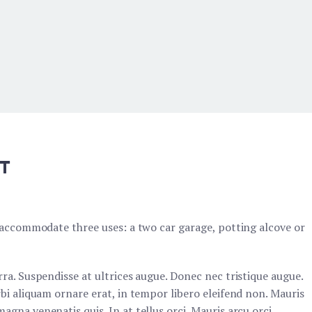
ST
to accommodate three uses: a two car garage, potting alcove or
rra. Suspendisse at ultrices augue. Donec nec tristique augue.
rbi aliquam ornare erat, in tempor libero eleifend non. Mauris
agna venenatis quis. In at tellus orci. Mauris arcu orci,