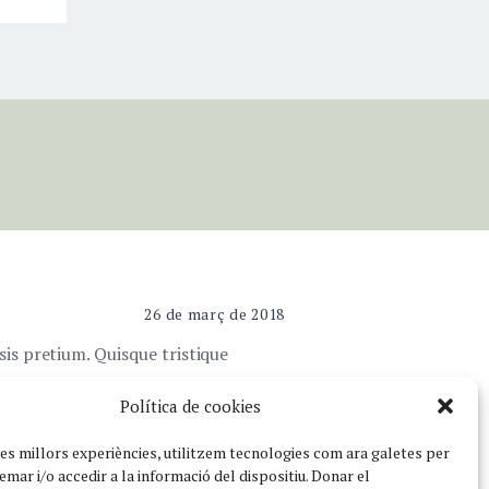
26 de març de 2018
sis pretium. Quisque tristique
ra at eget mauris. Etiam quis orci
Política de cookies
les millors experiències, utilitzem tecnologies com ara galetes per
ar i/o accedir a la informació del dispositiu.
Donar el