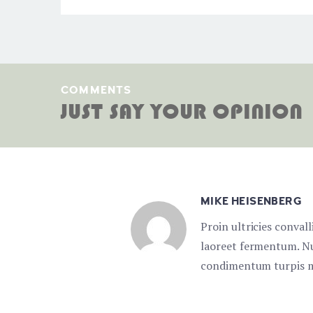
COMMENTS
JUST SAY YOUR OPINION
MIKE HEISENBERG
Proin ultricies conval
laoreet fermentum. Nu
condimentum turpis m