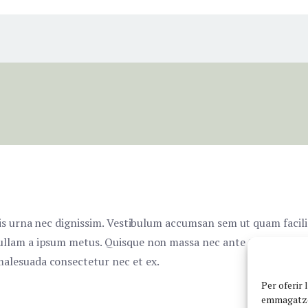
lis urna nec dignissim. Vestibulum accumsan sem ut quam facili
llam a ipsum metus. Quisque non massa nec ante tristique viver
alesuada consectetur nec et ex.
Per oferir 
emmagatzem